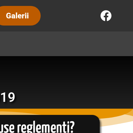
Galerii
019
luse reglementi?