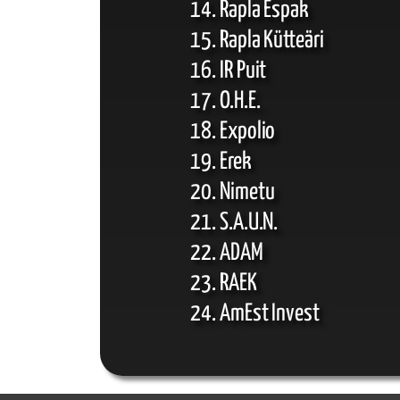
Rapla Espak
Rapla Kütteäri
IR Puit
O.H.E.
Expolio
Erek
Nimetu
S.A.U.N.
ADAM
RAEK
AmEst Invest