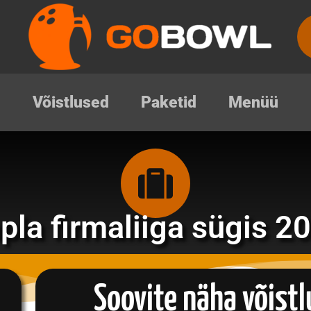
Võistlused
Paketid
Menüü
pla firmaliiga sügis 2
Soovite näha võist