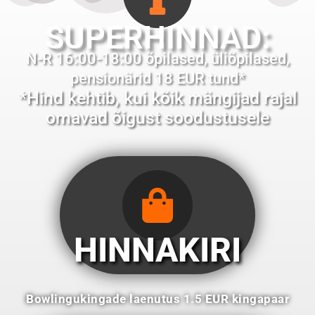
SUPERHINNAD:
N-R 16:00-18:00 õpilased, üliõpilased,
pensionärid 18 EUR tund*
*Hind kehtib, kui kõik mängijad rajal
omavad õigust soodustusele
HINNAKIRI
Bowlingukingade laenutus
1.5
EUR kingapaar