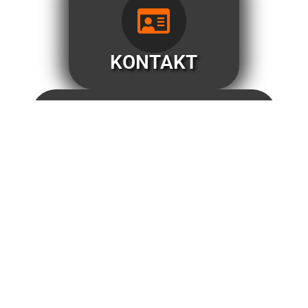
KONTAKT
Parkimine maja ees ja kõrval on tasuta!
Rekvisiidid:
Ende OÜ
GoBowl
Tallinna mnt 22/24, Rapla
Reg kood: 14189640