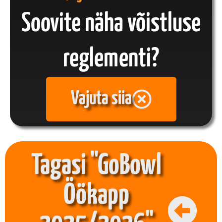
Soovite näha võistluse
reglementi?
Vajuta siia
Tagasi "GoBowl
Öökapp