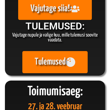
Vajutage siia!
TULEMUSED:
Vajutage nupule ja valige kuu, mille tulemusi soovite
vaadata.
Tulemused
Toimumisaeg:
27. ja 28. veebruar