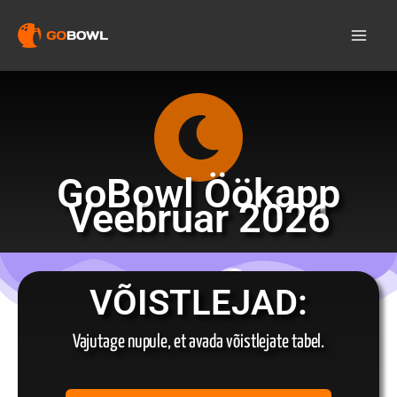
Skip
to
content
GoBowl Öökapp
Veebruar 2026
VÕISTLEJAD:
Vajutage nupule, et avada võistlejate tabel.