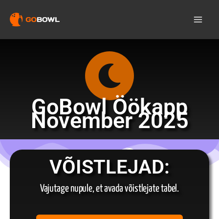
Skip
to
content
GoBowl Öökapp
November 2025
VÕISTLEJAD:
Vajutage nupule, et avada võistlejate tabel.