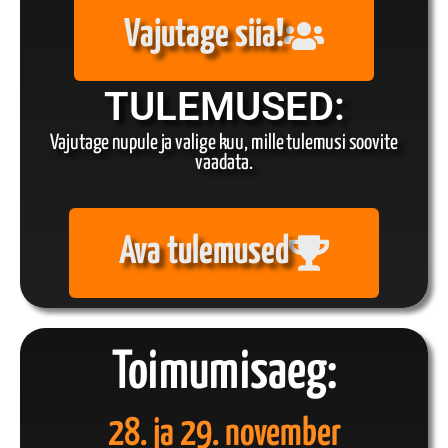
Vajutage siia!
TULEMUSED:
Vajutage nupule ja valige kuu, mille tulemusi soovite
vaadata.
Ava tulemused
Toimumisaeg:
28. ja 29. november