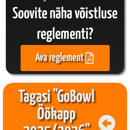
Soovite näha võistluse
reglementi?
Ava reglement
Tagasi "GoBowl
Öökapp