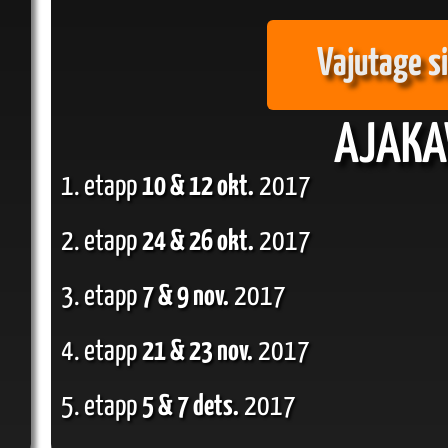
Vajutage si
AJAKA
1. etapp
10 & 12 okt.
2017
2. etapp
24 & 26 okt.
2017
3. etapp
7 & 9 nov.
2017
4. etapp
21 & 23 nov.
2017
5. etapp
5 & 7 dets.
2017