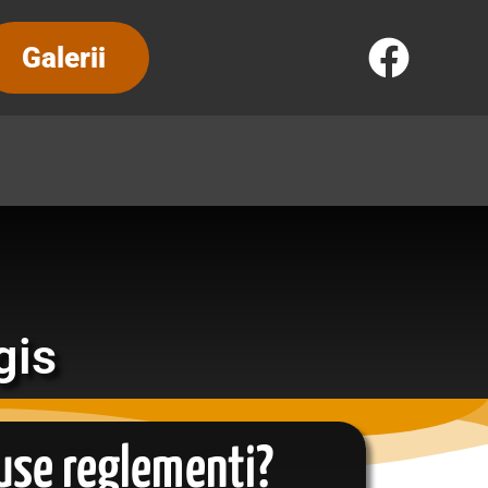
Galerii
gis
luse reglementi?